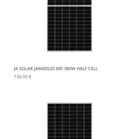
Inicio
Tienda
Servicios
Galería
Contacto
JA SOLAR JAM60S20 MR 380W HALF CELL
136,00
€
Blog
Mi
cuenta