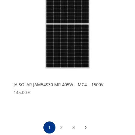
JA SOLAR JAM54S30 MR 405W – MC4 – 1500V
145,00
€
1
2
3