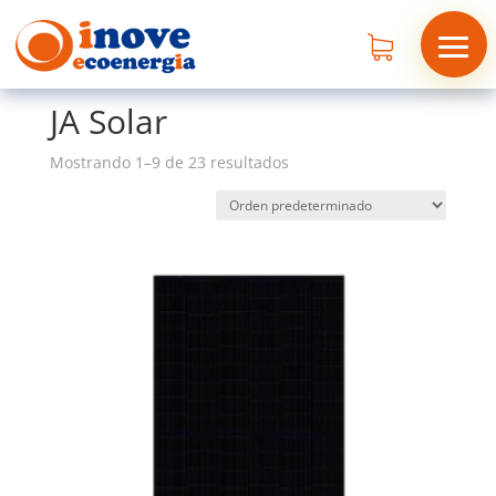
Inicio
/
Productos etiquetados “JA Solar”
JA Solar
Mostrando 1–9 de 23 resultados