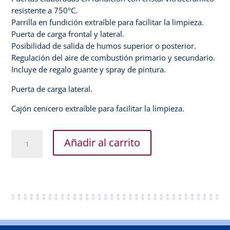
Blog
resistente a 750ºC.
Parrilla en fundición extraíble para facilitar la limpieza.
Mi
cuenta
Puerta de carga frontal y lateral.
Posibilidad de salida de humos superior o posterior.
Regulación del aire de combustión primario y secundario.
Incluye de regalo guante y spray de pintura.
Puerta de carga lateral.
Cajón cenicero extraíble para facilitar la limpieza.
ETNA.
Añadir al carrito
Estufa
en
fundición
multifuel
salida
superior
o
posterior