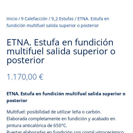
Inicio
/
9 Calefacción
/
9_2 Estufas
/
ETNA. Estufa en
fundición multifuel salida superior o posterior
ETNA. Estufa en fundición
multifuel salida superior o
posterior
Inicio
1.170,00
€
Tienda
ETNA. Estufa en fundición multifuel salida superior o
Servicios
posterior
Galería
Multifuel: posibilidad de utilizar leña o carbón.
Elaborada completamente en fundición y acabado en
Contacto
pintura anticalórica de 650ºC.
Puertas elaboradas en fundición con cristal vitrocerámico