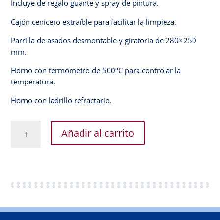
Blog
Incluye de regalo guante y spray de pintura.
Cajón cenicero extraíble para facilitar la limpieza.
Mi
cuenta
Parrilla de asados desmontable y giratoria de 280×250
mm.
Horno con termómetro de 500ºC para controlar la
temperatura.
Horno con ladrillo refractario.
GIJÓN-
Añadir al carrito
H.
Estufa
con
horno
cantidad