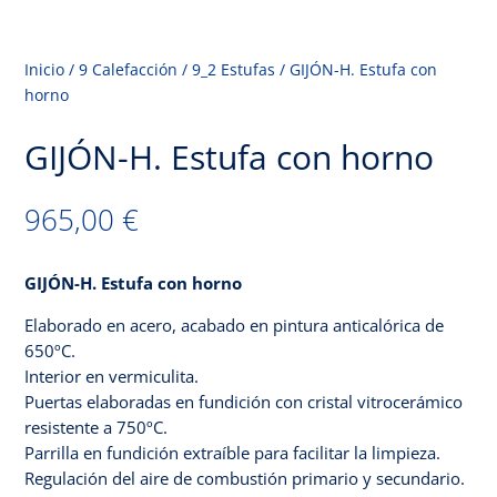
Inicio
/
9 Calefacción
/
9_2 Estufas
/
GIJÓN-H. Estufa con
horno
GIJÓN-H. Estufa con horno
965,00
€
Inicio
GIJÓN-H. Estufa con horno
Tienda
Elaborado en acero, acabado en pintura anticalórica de
Servicios
650ºC.
Interior en vermiculita.
Galería
Puertas elaboradas en fundición con cristal vitrocerámico
resistente a 750ºC.
Contacto
Parrilla en fundición extraíble para facilitar la limpieza.
Regulación del aire de combustión primario y secundario.